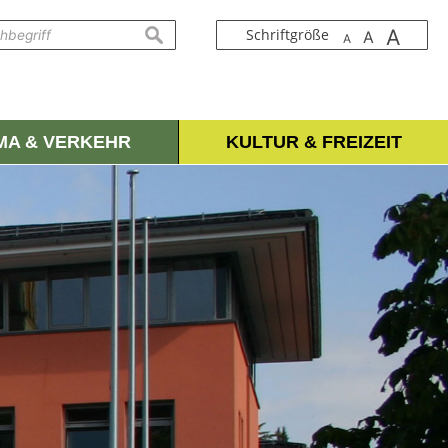
A
suchen
Schriftgröße
A
A
IMA & VERKEHR
KULTUR & FREIZEIT