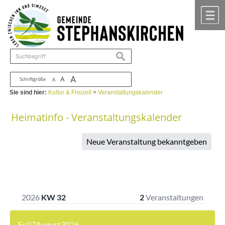
Zum Inhalt
,
zur Navigation
oder
zur Startseite
springen.
chließen
M
suchen
A
A
Schriftgröße
A
Sie sind hier:
Kultur & Freizeit
>
Veranstaltungskalender
Heimatinfo - Veranstaltungskalender