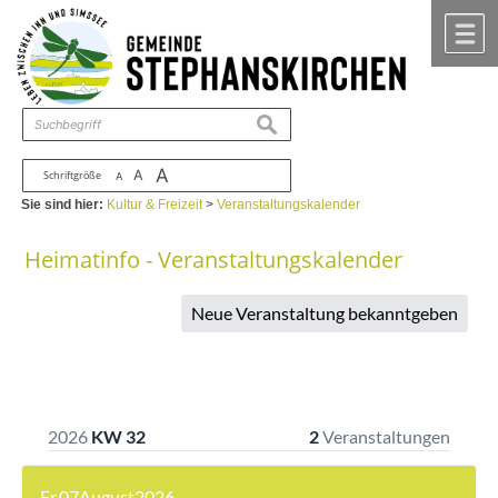
Zum Inhalt
,
zur Navigation
oder
zur Startseite
springen.
chließen
M
suchen
A
A
Schriftgröße
A
Sie sind hier:
Kultur & Freizeit
>
Veranstaltungskalender
Heimatinfo - Veranstaltungskalender