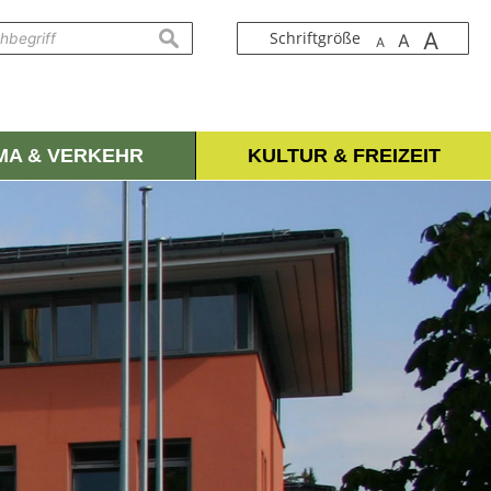
A
suchen
Schriftgröße
A
A
IMA & VERKEHR
KULTUR & FREIZEIT