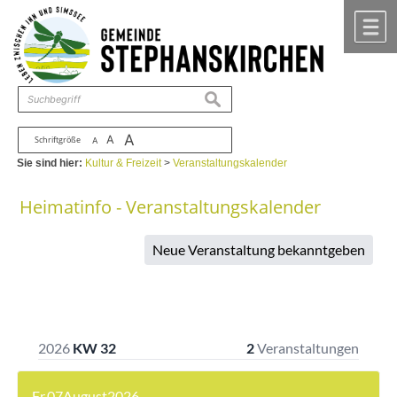
Zum Inhalt
,
zur Navigation
oder
zur Startseite
springen.
chließen
M
suchen
A
A
Schriftgröße
A
Sie sind hier:
Kultur & Freizeit
>
Veranstaltungskalender
Heimatinfo - Veranstaltungskalender