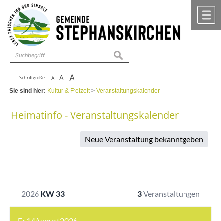
Zum Inhalt
,
zur Navigation
oder
zur Startseite
springen.
chließen
M
suchen
A
A
Schriftgröße
A
Sie sind hier:
Kultur & Freizeit
>
Veranstaltungskalender
Heimatinfo - Veranstaltungskalender