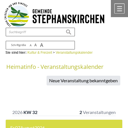
Zum Inhalt
,
zur Navigation
oder
zur Startseite
springen.
chließen
M
suchen
A
A
Schriftgröße
A
Sie sind hier:
Kultur & Freizeit
>
Veranstaltungskalender
Heimatinfo - Veranstaltungskalender