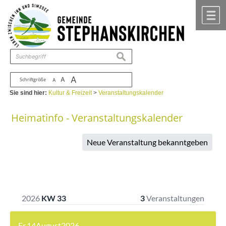
Zum Inhalt
,
zur Navigation
oder
zur Startseite
springen.
chließen
M
suchen
A
A
Schriftgröße
A
Sie sind hier:
Kultur & Freizeit
>
Veranstaltungskalender
Heimatinfo - Veranstaltungskalender