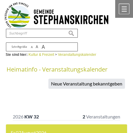
Zum Inhalt
,
zur Navigation
oder
zur Startseite
springen.
chließen
M
suchen
A
A
Schriftgröße
A
Sie sind hier:
Kultur & Freizeit
>
Veranstaltungskalender
Heimatinfo - Veranstaltungskalender