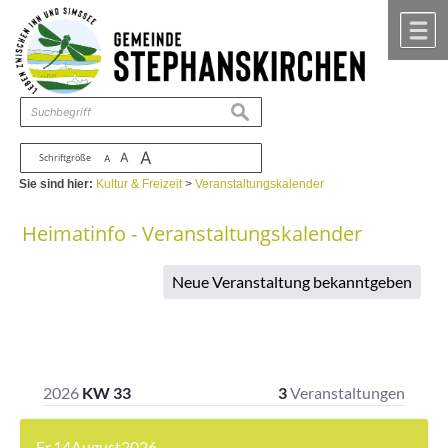
Zum Inhalt
,
zur Navigation
oder
zur Startseite
springen.
chließen
M
suchen
A
A
Schriftgröße
A
Sie sind hier:
Kultur & Freizeit
>
Veranstaltungskalender
Heimatinfo - Veranstaltungskalender