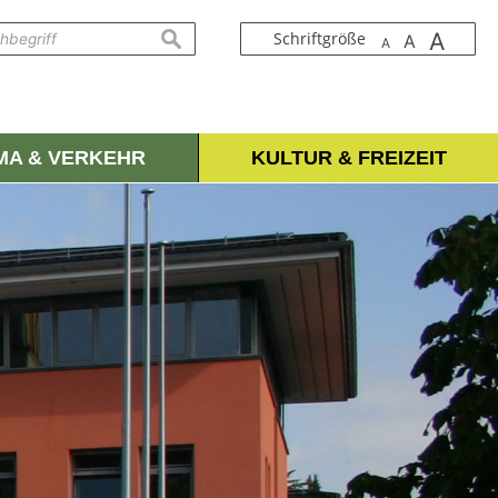
A
suchen
Schriftgröße
A
A
IMA & VERKEHR
KULTUR & FREIZEIT