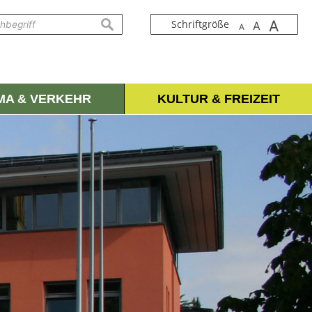
A
suchen
Schriftgröße
A
A
IMA & VERKEHR
KULTUR & FREIZEIT