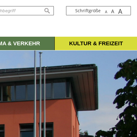
A
suchen
Schriftgröße
A
A
IMA & VERKEHR
KULTUR & FREIZEIT