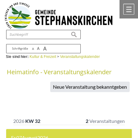
Zum Inhalt
,
zur Navigation
oder
zur Startseite
springen.
chließen
M
suchen
A
A
Schriftgröße
A
Sie sind hier:
Kultur & Freizeit
>
Veranstaltungskalender
Heimatinfo - Veranstaltungskalender