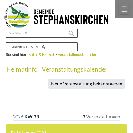
Zum Inhalt
,
zur Navigation
oder
zur Startseite
springen.
chließen
M
suchen
A
A
Schriftgröße
A
Sie sind hier:
Kultur & Freizeit
>
Veranstaltungskalender
Heimatinfo - Veranstaltungskalender