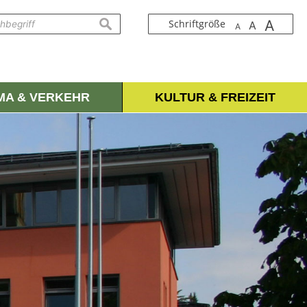
A
suchen
Schriftgröße
A
A
IMA & VERKEHR
KULTUR & FREIZEIT