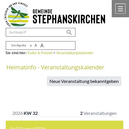
Zum Inhalt
,
zur Navigation
oder
zur Startseite
springen.
chließen
M
suchen
A
A
Schriftgröße
A
Sie sind hier:
Kultur & Freizeit
>
Veranstaltungskalender
Heimatinfo - Veranstaltungskalender