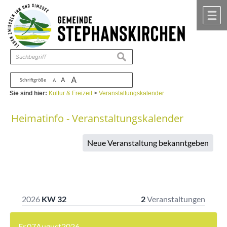
Zum Inhalt
,
zur Navigation
oder
zur Startseite
springen.
chließen
M
suchen
A
A
Schriftgröße
A
Sie sind hier:
Kultur & Freizeit
>
Veranstaltungskalender
Heimatinfo - Veranstaltungskalender