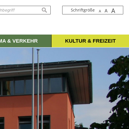
A
suchen
Schriftgröße
A
A
IMA & VERKEHR
KULTUR & FREIZEIT