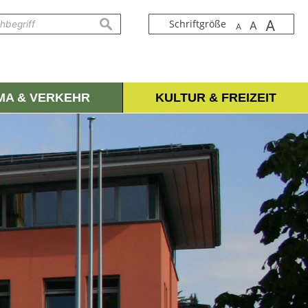
A
suchen
Schriftgröße
A
A
IMA & VERKEHR
KULTUR & FREIZEIT