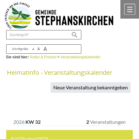
Zum Inhalt
,
zur Navigation
oder
zur Startseite
springen.
chließen
M
suchen
A
A
Schriftgröße
A
Sie sind hier:
Kultur & Freizeit
>
Veranstaltungskalender
Heimatinfo - Veranstaltungskalender