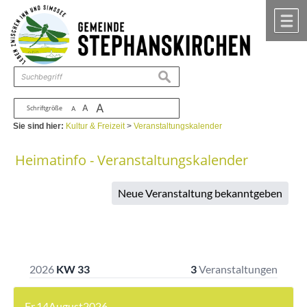
Zum Inhalt
,
zur Navigation
oder
zur Startseite
springen.
chließen
M
suchen
A
A
Schriftgröße
A
Sie sind hier:
Kultur & Freizeit
>
Veranstaltungskalender
Heimatinfo - Veranstaltungskalender