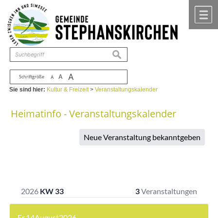
Zum Inhalt
,
zur Navigation
oder
zur Startseite
springen.
chließen
M
suchen
A
A
Schriftgröße
A
Sie sind hier:
Kultur & Freizeit
>
Veranstaltungskalender
Heimatinfo - Veranstaltungskalender