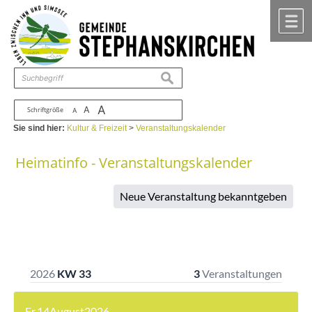
Zum Inhalt
,
zur Navigation
oder
zur Startseite
springen.
chließen
M
suchen
A
A
Schriftgröße
A
Sie sind hier:
Kultur & Freizeit
>
Veranstaltungskalender
Heimatinfo - Veranstaltungskalender