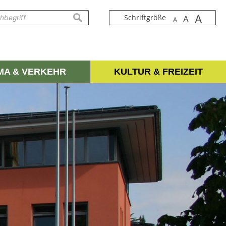
A
suchen
Schriftgröße
A
A
IMA & VERKEHR
KULTUR & FREIZEIT