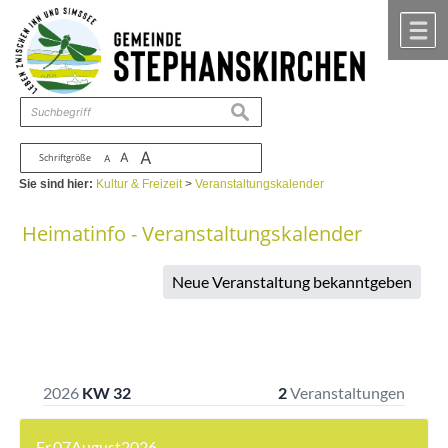
Zum Inhalt
,
zur Navigation
oder
zur Startseite
springen.
chließen
M
suchen
A
A
Schriftgröße
A
Sie sind hier:
Kultur & Freizeit
>
Veranstaltungskalender
Heimatinfo - Veranstaltungskalender