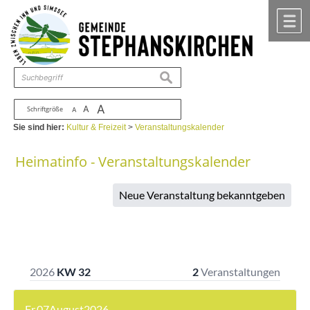
Zum Inhalt
,
zur Navigation
oder
zur Startseite
springen.
chließen
M
suchen
A
A
Schriftgröße
A
Sie sind hier:
Kultur & Freizeit
>
Veranstaltungskalender
Heimatinfo - Veranstaltungskalender