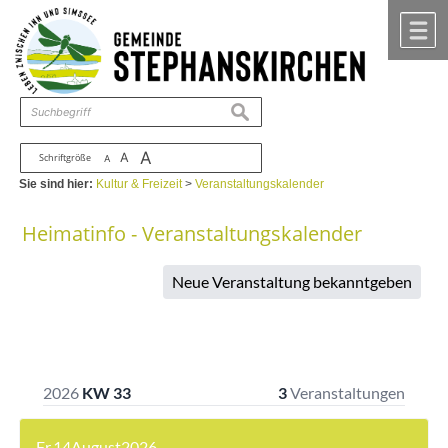
Zum Inhalt
,
zur Navigation
oder
zur Startseite
springen.
chließen
M
suchen
A
A
Schriftgröße
A
Sie sind hier:
Kultur & Freizeit
>
Veranstaltungskalender
Heimatinfo - Veranstaltungskalender