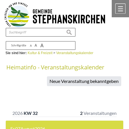
Zum Inhalt
,
zur Navigation
oder
zur Startseite
springen.
chließen
M
suchen
A
A
Schriftgröße
A
Sie sind hier:
Kultur & Freizeit
>
Veranstaltungskalender
Heimatinfo - Veranstaltungskalender