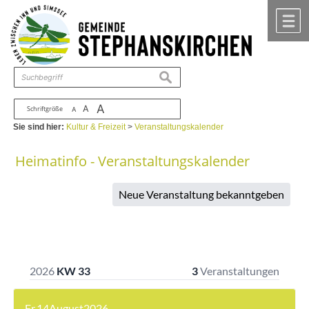
Zum Inhalt
,
zur Navigation
oder
zur Startseite
springen.
chließen
M
suchen
A
A
Schriftgröße
A
Sie sind hier:
Kultur & Freizeit
>
Veranstaltungskalender
Heimatinfo - Veranstaltungskalender