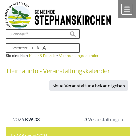
Zum Inhalt
,
zur Navigation
oder
zur Startseite
springen.
chließen
M
suchen
A
A
Schriftgröße
A
Sie sind hier:
Kultur & Freizeit
>
Veranstaltungskalender
Heimatinfo - Veranstaltungskalender