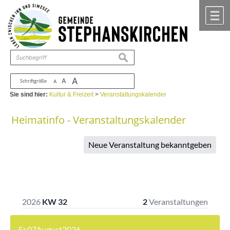
Zum Inhalt
,
zur Navigation
oder
zur Startseite
springen.
chließen
M
suchen
A
A
Schriftgröße
A
Sie sind hier:
Kultur & Freizeit
>
Veranstaltungskalender
Heimatinfo - Veranstaltungskalender