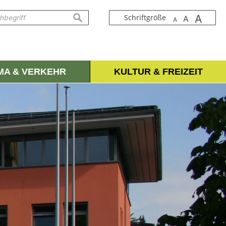
A
suchen
Schriftgröße
A
A
IMA & VERKEHR
KULTUR & FREIZEIT