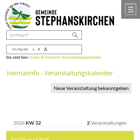
Zum Inhalt
,
zur Navigation
oder
zur Startseite
springen.
chließen
M
suchen
A
A
Schriftgröße
A
Sie sind hier:
Kultur & Freizeit
>
Veranstaltungskalender
Heimatinfo - Veranstaltungskalender