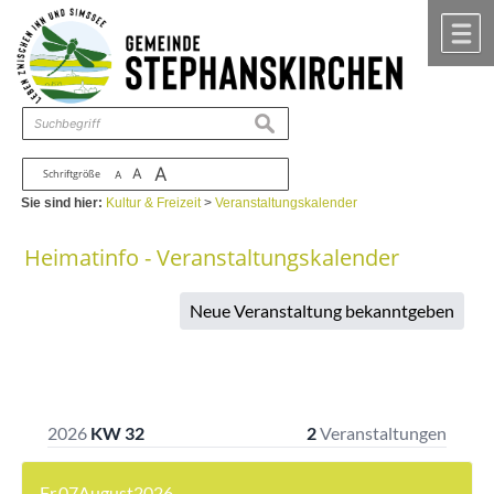
Zum Inhalt
,
zur Navigation
oder
zur Startseite
springen.
chließen
M
suchen
A
A
Schriftgröße
A
Sie sind hier:
Kultur & Freizeit
>
Veranstaltungskalender
Heimatinfo - Veranstaltungskalender