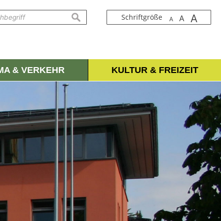
A
suchen
Schriftgröße
A
A
IMA & VERKEHR
KULTUR & FREIZEIT