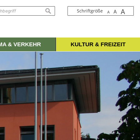
A
suchen
Schriftgröße
A
A
IMA & VERKEHR
KULTUR & FREIZEIT