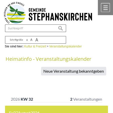
Zum Inhalt
,
zur Navigation
oder
zur Startseite
springen.
chließen
M
suchen
A
A
Schriftgröße
A
Sie sind hier:
Kultur & Freizeit
>
Veranstaltungskalender
Heimatinfo - Veranstaltungskalender