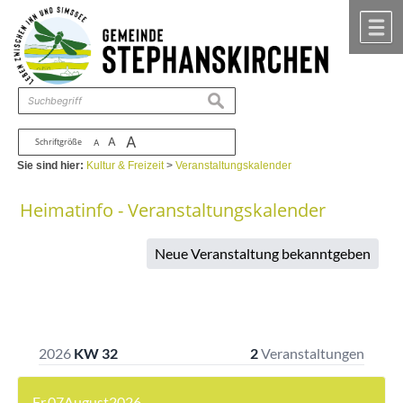
Zum Inhalt
,
zur Navigation
oder
zur Startseite
springen.
chließen
M
suchen
A
A
Schriftgröße
A
Sie sind hier:
Kultur & Freizeit
>
Veranstaltungskalender
Heimatinfo - Veranstaltungskalender