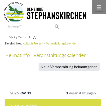
Zum Inhalt
,
zur Navigation
oder
zur Startseite
springen.
chließen
M
suchen
A
A
Schriftgröße
A
Sie sind hier:
Kultur & Freizeit
>
Veranstaltungskalender
Heimatinfo - Veranstaltungskalender