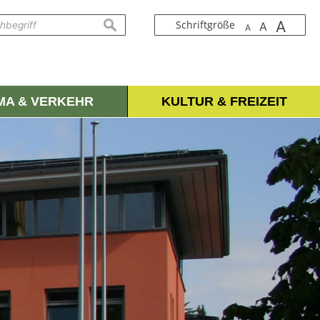
A
suchen
Schriftgröße
A
A
IMA & VERKEHR
KULTUR & FREIZEIT