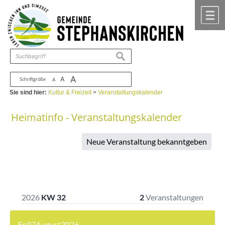
Zum Inhalt
,
zur Navigation
oder
zur Startseite
springen.
chließen
M
suchen
A
A
Schriftgröße
A
Sie sind hier:
Kultur & Freizeit
>
Veranstaltungskalender
Heimatinfo - Veranstaltungskalender