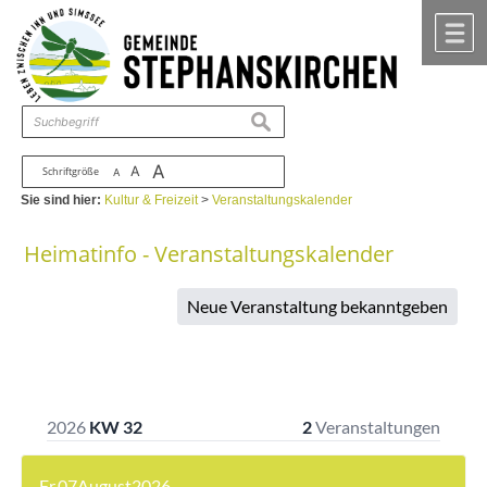
Zum Inhalt
,
zur Navigation
oder
zur Startseite
springen.
chließen
M
suchen
A
A
Schriftgröße
A
Sie sind hier:
Kultur & Freizeit
>
Veranstaltungskalender
Heimatinfo - Veranstaltungskalender