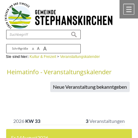
Zum Inhalt
,
zur Navigation
oder
zur Startseite
springen.
chließen
M
suchen
A
A
Schriftgröße
A
Sie sind hier:
Kultur & Freizeit
>
Veranstaltungskalender
Heimatinfo - Veranstaltungskalender