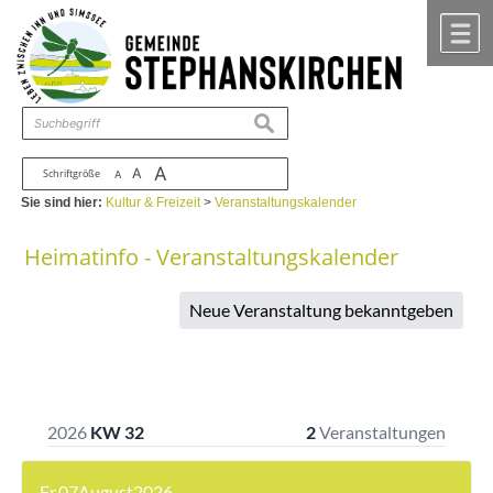
Zum Inhalt
,
zur Navigation
oder
zur Startseite
springen.
chließen
M
suchen
A
A
Schriftgröße
A
Sie sind hier:
Kultur & Freizeit
>
Veranstaltungskalender
Heimatinfo - Veranstaltungskalender