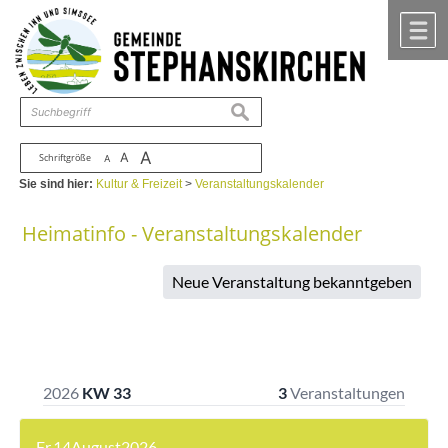
Zum Inhalt
,
zur Navigation
oder
zur Startseite
springen.
chließen
M
suchen
A
A
Schriftgröße
A
Sie sind hier:
Kultur & Freizeit
>
Veranstaltungskalender
Heimatinfo - Veranstaltungskalender