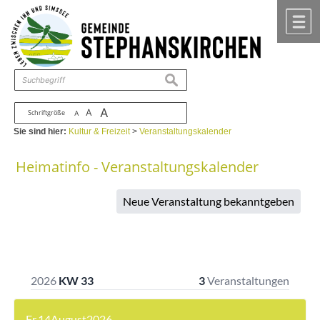
Zum Inhalt
,
zur Navigation
oder
zur Startseite
springen.
chließen
M
suchen
A
A
Schriftgröße
A
Sie sind hier:
Kultur & Freizeit
>
Veranstaltungskalender
Heimatinfo - Veranstaltungskalender