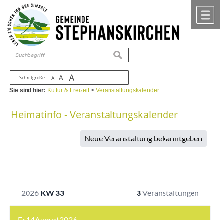
Zum Inhalt
,
zur Navigation
oder
zur Startseite
springen.
chließen
M
suchen
A
A
Schriftgröße
A
Sie sind hier:
Kultur & Freizeit
>
Veranstaltungskalender
Heimatinfo - Veranstaltungskalender