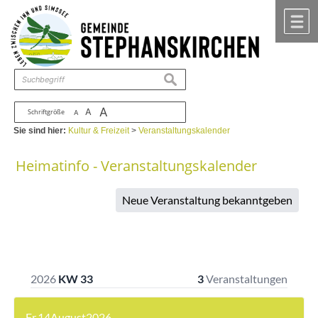
Zum Inhalt
,
zur Navigation
oder
zur Startseite
springen.
chließen
M
suchen
A
A
Schriftgröße
A
Sie sind hier:
Kultur & Freizeit
>
Veranstaltungskalender
Heimatinfo - Veranstaltungskalender