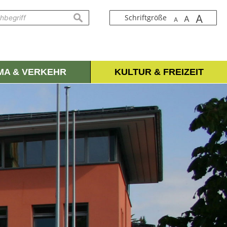
A
suchen
Schriftgröße
A
A
IMA & VERKEHR
KULTUR & FREIZEIT